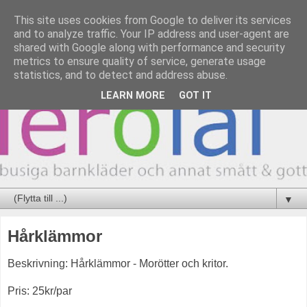
This site uses cookies from Google to deliver its services
and to analyze traffic. Your IP address and user-agent are
shared with Google along with performance and security
metrics to ensure quality of service, generate usage
statistics, and to detect and address abuse.
LEARN MORE
GOT IT
▼
Hårklämmor
Beskrivning: Hårklämmor - Morötter och kritor.
Pris: 25kr/par